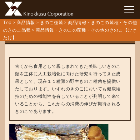
Top
>
商品情報
>
きのこ種菌
>
商品情報・きのこの菌種・その他
のきのこ品種
>
商品情報・きのこの菌種・その他のきのこ【むき
きのこの詳しい情報【むきたけ】きのこの品種
たけ】
古くから食用として親しまれてきた美味しいきのこ
類を主体に人工栽培化に向けた研究を行ってきた成
果として、現在１１種類の野生きのこ種菌を提供い
たしております。いずれのきのこにおいても健康維
持のための機能性を有していることが判明して来て
いることから、これからの消費の伸びが期待される
きのこであります。