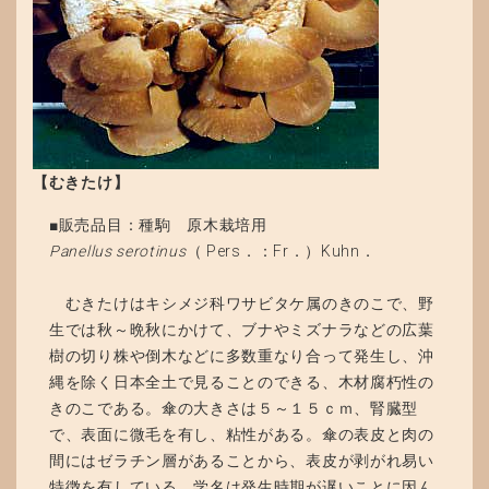
【むきたけ】
■販売品目：種駒 原木栽培用
Panellus serotinus
（ Pers．：Fr．）Kuhn．
むきたけはキシメジ科ワサビタケ属のきのこで、野
生では秋～晩秋にかけて、ブナやミズナラなどの広葉
樹の切り株や倒木などに多数重なり合って発生し、沖
縄を除く日本全土で見ることのできる、木材腐朽性の
きのこである。傘の大きさは５～１５ｃｍ、腎臓型
で、表面に微毛を有し、粘性がある。傘の表皮と肉の
間にはゼラチン層があることから、表皮が剥がれ易い
特徴を有している。学名は発生時期が遅いことに因ん