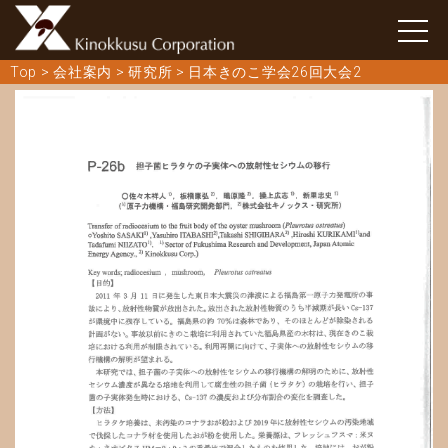
Top
>
会社案内
>
研究所
>
日本きのこ学会26回大会2