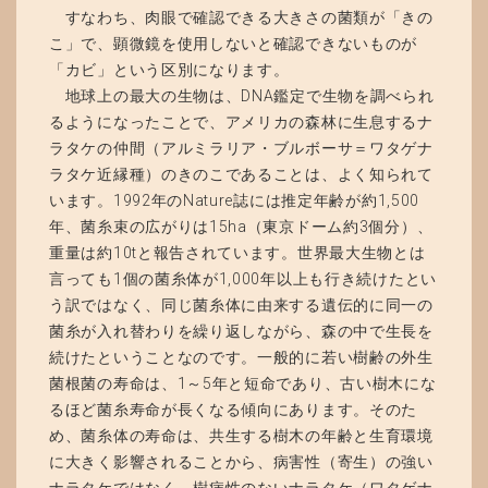
すなわち、肉眼で確認できる大きさの菌類が「きの
こ」で、顕微鏡を使用しないと確認できないものが
「カビ」という区別になります。
地球上の最大の生物は、DNA鑑定で生物を調べられ
るようになったことで、アメリカの森林に生息するナ
ラタケの仲間（アルミラリア・ブルボーサ＝ワタゲナ
ラタケ近縁種）のきのこであることは、よく知られて
います。1992年のNature誌には推定年齢が約1,500
年、菌糸束の広がりは15ha（東京ドーム約3個分）、
重量は約10tと報告されています。世界最大生物とは
言っても1個の菌糸体が1,000年以上も行き続けたとい
う訳ではなく、同じ菌糸体に由来する遺伝的に同一の
菌糸が入れ替わりを繰り返しながら、森の中で生長を
続けたということなのです。一般的に若い樹齢の外生
菌根菌の寿命は、1～5年と短命であり、古い樹木にな
るほど菌糸寿命が長くなる傾向にあります。そのた
め、菌糸体の寿命は、共生する樹木の年齢と生育環境
に大きく影響されることから、病害性（寄生）の強い